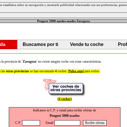
ción estadística sobre su navegación y mostrarle publicidad relacionada con sus preferencias, gen
Peugeot 5008 usados usados Zaragoza
da
Buscamos por ti
Vende tu coche
Pro
 la provincia de
'Zaragoza'
no existe ningún coche con estas características.
 las
otras provincias
se han encontrado
4
coches.
Pulsa aquí
para verlos.
(
4 coches
)
Indícanos tu C.P. y email para recibir ofertas de
Peugeot 5008 usados
C.P.
Email