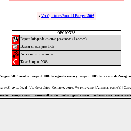
Ver Opiniones/Foro del
Peugeot 5008
OPCIONES
Repetir búsqueda en otras provincias (
4
coches)
Buscar en otra provincia
Avisadme si se anuncia
Tasar Peugeot 5008
Peugeot 5008 usados, Peugeot 5008 de segunda mano y Peugeot 5008 de ocasion de Zaragoz
va.net® |
Aviso legal
|
Uso de cookies
| Contacto: correo@e-renova.net |
Anunciar coche(s)
|
Cont
precios - compra venta - automovil usado - coche segunda mano - coche ocasion - coche usad