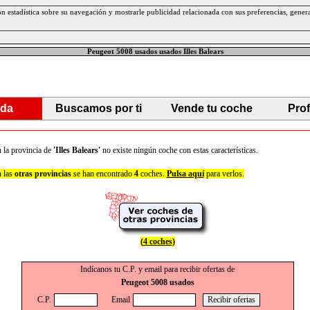
ción estadística sobre su navegación y mostrarle publicidad relacionada con sus preferencias, gen
Peugeot 5008 usados usados Illes Balears
da
Buscamos por ti
Vende tu coche
Pro
 la provincia de
'Illes Balears'
no existe ningún coche con estas características.
 las
otras provincias
se han encontrado
4
coches.
Pulsa aquí
para verlos.
(
4 coches
)
Indícanos tu C.P. y email para recibir ofertas de
Peugeot 5008 usados
C.P.
Email