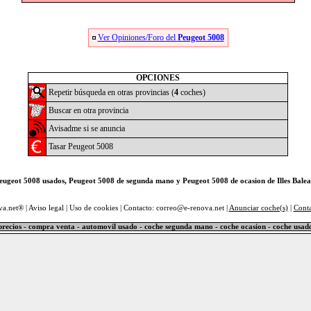
Ver Opiniones/Foro del
Peugeot 5008
OPCIONES
Repetir búsqueda en otras provincias (
4
coches)
Buscar en otra provincia
Avisadme si se anuncia
Tasar Peugeot 5008
eugeot 5008 usados, Peugeot 5008 de segunda mano y Peugeot 5008 de ocasion de Illes Balea
va.net® |
Aviso legal
|
Uso de cookies
| Contacto: correo@e-renova.net |
Anunciar coche(s)
|
Cont
precios - compra venta - automovil usado - coche segunda mano - coche ocasion - coche usad