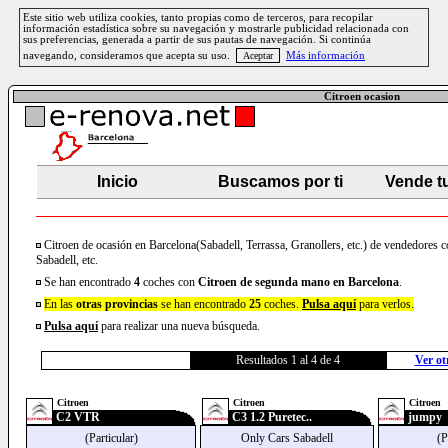
Este sitio web utiliza cookies, tanto propias como de terceros, para recopilar
información estadística sobre su navegación y mostrarle publicidad relacionada con
sus preferencias, generada a partir de sus pautas de navegación. Si continúa
navegando, consideramos que acepta su uso.
Más información
Citroen ocasion
Inicio
Buscamos por ti
Vende t
Citroen de ocasión en Barcelona(Sabadell, Terrassa, Granollers, etc.) de vendedores
Sabadell, etc.
Se han encontrado
4
coches con
Citroen
de segunda mano en Barcelona
.
En las
otras provincias
se han encontrado
25
coches.
Pulsa aquí
para verlos.
Pulsa aquí
para realizar una nueva búsqueda.
Resultados 1 al 4 de 4
Ver ot
Citroen
Citroen
Citroen
C2 VTR
C3 1.2 Puretec..
jumpy
(Particular)
Only Cars Sabadell
(P