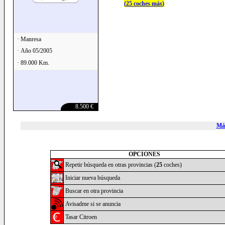
(
25 coches más
)
· Manresa
· Año 05/2005
· 89.000 Km.
8.500 €
Más
OPCIONES
Repetir búsqueda en otras provincias (
25
coches)
Iniciar nueva búsqueda
Buscar en otra provincia
Avisadme si se anuncia
Tasar Citroen