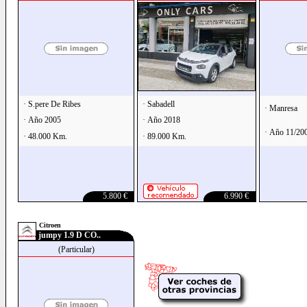
· S.pere De Ribes
· Sabadell
· Manresa
· Año 2005
· Año 2018
· Año 11/20
· 48.000 Km.
· 89.000 Km.
5.800 €
6.990 €
Citroen
jumpy 1.9 D CO..
(Particular)