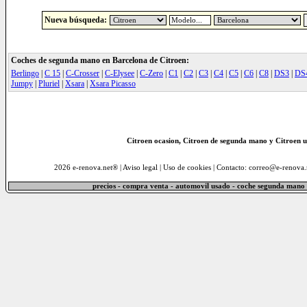
Nueva búsqueda:
Coches de segunda mano en Barcelona de Citroen:
Berlingo
|
C 15
|
C-Crosser
|
C-Elysee
|
C-Zero
|
C1
|
C2
|
C3
|
C4
|
C5
|
C6
|
C8
|
DS3
|
DS
Jumpy
|
Pluriel
|
Xsara
|
Xsara Picasso
Citroen ocasion, Citroen de segunda mano y Citroen 
2026 e-renova.net® |
Aviso legal
|
Uso de cookies
| Contacto: correo@e-renova.
precios - compra venta - automovil usado - coche segunda mano 