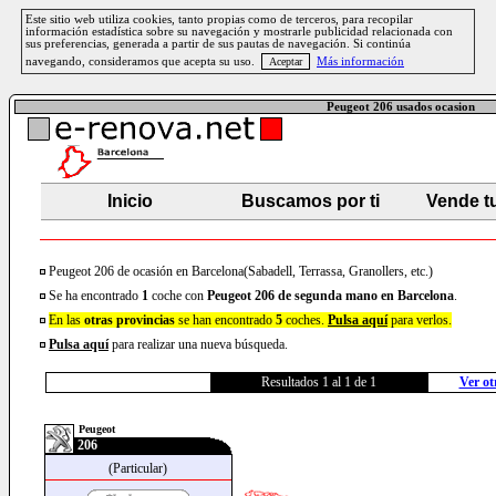
Este sitio web utiliza cookies, tanto propias como de terceros, para recopilar
información estadística sobre su navegación y mostrarle publicidad relacionada con
sus preferencias, generada a partir de sus pautas de navegación. Si continúa
navegando, consideramos que acepta su uso.
Más información
Peugeot 206 usados ocasion
Inicio
Buscamos por ti
Vende t
Peugeot 206 de ocasión en Barcelona(Sabadell, Terrassa, Granollers, etc.)
Se ha encontrado
1
coche con
Peugeot
206
de segunda mano en Barcelona
.
En las
otras provincias
se han encontrado
5
coches.
Pulsa aquí
para verlos.
Pulsa aquí
para realizar una nueva búsqueda.
Resultados 1 al 1 de 1
Ver ot
Peugeot
206
(Particular)