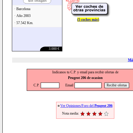
· Barcelona
· Año 2003
(
5 coches más
)
· 57.542 Km.
3.000 €
Más
Indícanos tu C.P. y email para recibir ofertas de
Peugeot 206 de ocasion
C.P.
Email
Ver Opiniones/Foro del
Peugeot 206
Nota media: