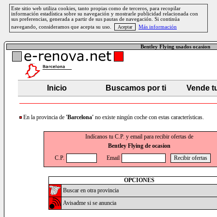
Este sitio web utiliza cookies, tanto propias como de terceros, para recopilar
información estadística sobre su navegación y mostrarle publicidad relacionada con
sus preferencias, generada a partir de sus pautas de navegación. Si continúa
navegando, consideramos que acepta su uso.
Más información
Bentley Flying usados ocasion
Inicio
Buscamos por ti
Vende t
En la provincia de
'Barcelona'
no existe ningún coche con estas características.
Indícanos tu C.P. y email para recibir ofertas de
Bentley Flying de ocasion
C.P.
Email
OPCIONES
Buscar en otra provincia
Avisadme si se anuncia