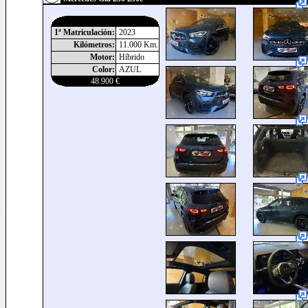
1ª Matriculación:
2023
Kilómetros:
11.000 Km.
Motor:
Híbrido
Color:
AZUL
48.900 €