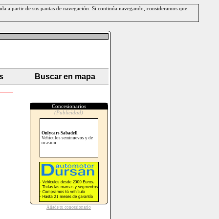
erada a partir de sus pautas de navegación. Si continúa navegando, consideramos que
s
Buscar en mapa
Concesionarios
(Publicidad)
Onlycars Sabadell
Vehiculos seminuevos y de
ocasion
Añade tu concesionario