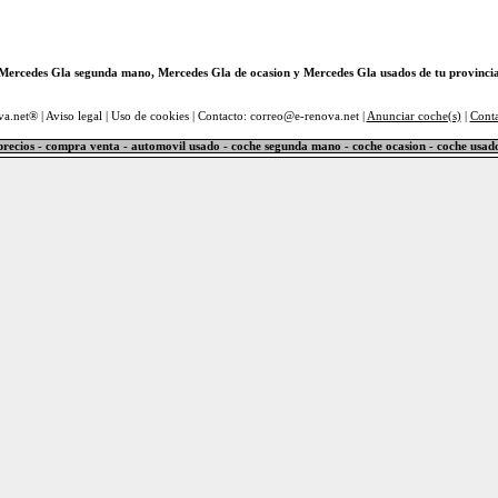
Mercedes Gla segunda mano, Mercedes Gla de ocasion y Mercedes Gla usados de tu provinci
va.net® |
Aviso legal
|
Uso de cookies
| Contacto: correo@e-renova.net |
Anunciar coche(s)
|
Cont
precios - compra venta - automovil usado - coche segunda mano - coche ocasion - coche usad