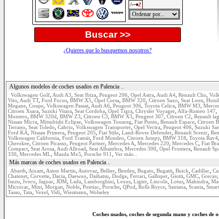
Buscar >>
¿Quieres que lo busquemos nosotros?
Algunos modelos de coches usados en Palencia ..
Volkswagen Golf
,
Audi A3
,
Seat Ibiza
,
Peugeot 206
,
Opel Astra
,
Audi A4
,
Renault Clio
,
Vol
Vito
,
Audi TT
,
Ford Focus
,
BMW X5
,
Opel Corsa
,
BMW 320
,
Citroen Saxo
,
Seat Leon
,
Hond
Megane
,
Coupe
,
Volkswagen Passat
,
Audi A6
,
Peugeot 306
,
Toyota Celica
,
BMW M3
,
Merce
Citroen Xsara
,
Suzuki Vitara
,
Seat Cordoba
,
Opel Tigra
,
Chrysler Voyager
,
Alfa-Romeo 147
,
Montero
,
BMW 320d
,
BMW Z3
,
Citroen C3
,
BMW X3
,
Peugeot 307
,
Citroen C2
,
Renault la
Nissan Micra
,
Mitsubishi Eclipse
,
Volkswagen Touareg
,
Fiat Punto
,
Renault Espace
,
Citroen B
Terrano
,
Seat Toledo
,
Cabrio
,
Volkswagen Transporter
,
Opel Vectra
,
Peugeot 406
,
Suzuki Sa
Ford KA
,
Nissan Primera
,
Peugeot 205
,
Fiat Stilo
,
Land-Rover Defender
,
Renault Scenic
,
Ren
Volkswagen California
,
Ford Transit
,
Ford Mondeo
,
Citroen Jumpy
,
BMW 318
,
Toyota Rav4
Cherokee
,
Citroen Picasso
,
Peugeot Partner
,
Mercedes A
,
Mercedes 220
,
Mercedes C
,
Fiat Br
Compact
,
Seat Arosa
,
Audi Allroad
,
Seat Alhambra
,
Mercedes 300
,
Opel Frontera
,
Renault Sp
330
,
Mercedes ML
,
Mazda Mx5
,
Porsche 911
,
Ver más...
Más marcas de coches usados en Palencia ..
Abarth
,
Aixam
,
Aston Martin
,
Autovaz
,
Bellier
,
Bentley
,
Bugato
,
Bugatti
,
Buick
,
Cadillac
,
Ca
Chatenet
,
Corvette
,
Dacia
,
Daewoo
,
Daihatsu
,
Dodge
,
Ferrari
,
Galloper
,
Giotti
,
GMC
,
Grecav
Isuzu
,
Iveco
,
Jaguar
,
JDM
,
Lada
,
Lamborghini
,
Lexus
,
Ligier
,
Lincoln
,
Lotus
,
Mahindra
,
Mas
Microcar
,
Mini
,
Morgan
,
Noble
,
Pontiac
,
Porsche
,
QPod
,
Rolls Royce
,
Santana
,
Scania
,
Smar
Tasso
,
Tata
,
Vexel
,
Vidi
,
Wiesmann
,
Wolseley
Coches usados, coches de segunda mano y coches de o