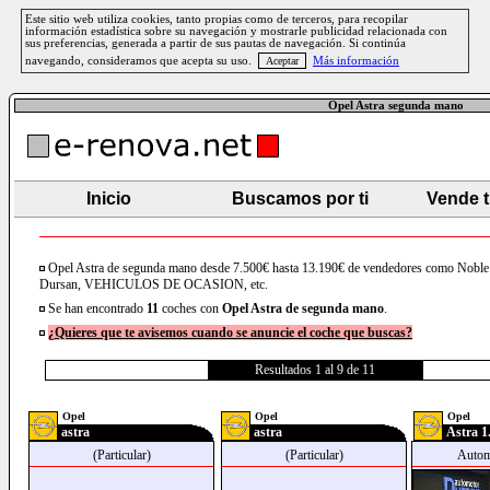
Este sitio web utiliza cookies, tanto propias como de terceros, para recopilar
información estadística sobre su navegación y mostrarle publicidad relacionada con
sus preferencias, generada a partir de sus pautas de navegación. Si continúa
navegando, consideramos que acepta su uso.
Más información
Opel Astra segunda mano
Inicio
Buscamos por ti
Vende 
Opel Astra de segunda mano desde 7.500€ hasta 13.190€ de vendedores como Nobl
Dursan, VEHICULOS DE OCASION, etc.
Se han encontrado
11
coches con
Opel
Astra
de segunda mano
.
¿Quieres que te avisemos cuando se anuncie el coche que buscas?
Resultados 1 al 9 de 11
Opel
Opel
Opel
astra
astra
Astra 1.
(Particular)
(Particular)
Autom