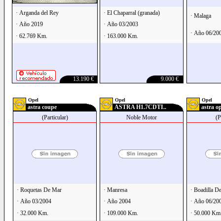
· Arganda del Rey
· El Chaparral (granada)
· Malaga
· Año 2019
· Año 03/2003
· Año 06/20
· 62.769 Km.
· 163.000 Km.
13.190 €
9.000 €
Opel
Opel
Opel
astra coupe
ASTRA H1.7CDTI..
astra o
(Particular)
Noble Motor
(P
· Roquetas De Mar
· Manresa
· Boadilla D
· Año 03/2004
· Año 2004
· Año 06/20
· 32.000 Km.
· 109.000 Km.
· 50.000 Km