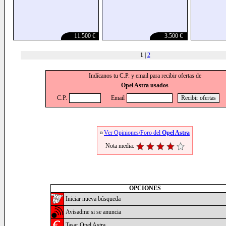
11.500 €
3.500 €
1
|
2
Indícanos tu C.P. y email para recibir ofertas de
Opel Astra usados
C.P.
Email
Ver Opiniones/Foro del
Opel Astra
Nota media:
OPCIONES
Iniciar nueva búsqueda
Avisadme si se anuncia
Tasar Opel Astra