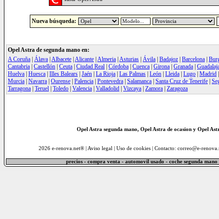
Nueva búsqueda:
Opel Astra de segunda mano en:
A Coruña
|
Álava
|
Albacete
|
Alicante
|
Almeria
|
Asturias
|
Ávila
|
Badajoz
|
Barcelona
|
Bur
Cantabria
|
Castellón
|
Ceuta
|
Ciudad Real
|
Córdoba
|
Cuenca
|
Girona
|
Granada
|
Guadalaj
Huelva
|
Huesca
|
Illes Balears
|
Jaén
|
La Rioja
|
Las Palmas
|
León
|
Lleida
|
Lugo
|
Madrid
Murcia
|
Navarra
|
Ourense
|
Palencia
|
Pontevedra
|
Salamanca
|
Santa Cruz de Tenerife
|
Se
Tarragona
|
Teruel
|
Toledo
|
Valencia
|
Valladolid
|
Vizcaya
|
Zamora
|
Zaragoza
Opel Astra segunda mano, Opel Astra de ocasion y Opel Astr
2026 e-renova.net® |
Aviso legal
|
Uso de cookies
| Contacto: correo@e-renova.
precios - compra venta - automovil usado - coche segunda mano 