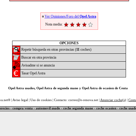
Ver Opiniones/Foro del
Opel Astra
Nota media:
OPCIONES
Repetir búsqueda en otras provincias (
11
coches)
Buscar en otra provincia
Avisadme si se anuncia
Tasar Opel Astra
Opel Astra usados, Opel Astra de segunda mano y Opel Astra de ocasion de Ceuta
va.net® |
Aviso legal
|
Uso de cookies
| Contacto: correo@e-renova.net |
Anunciar coche(s)
|
Cont
precios - compra venta - automovil usado - coche segunda mano - coche ocasion - coche usad