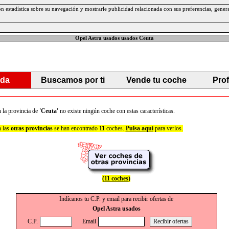
ción estadística sobre su navegación y mostrarle publicidad relacionada con sus preferencias, gen
Opel Astra usados usados Ceuta
da
Buscamos por ti
Vende tu coche
Pro
 la provincia de
'Ceuta'
no existe ningún coche con estas características.
 las
otras provincias
se han encontrado
11
coches.
Pulsa aquí
para verlos.
(
11 coches
)
Indícanos tu C.P. y email para recibir ofertas de
Opel Astra usados
C.P.
Email