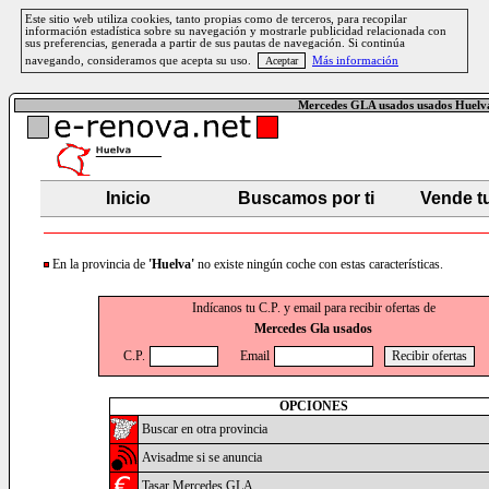
Este sitio web utiliza cookies, tanto propias como de terceros, para recopilar
información estadística sobre su navegación y mostrarle publicidad relacionada con
sus preferencias, generada a partir de sus pautas de navegación. Si continúa
navegando, consideramos que acepta su uso.
Más información
Mercedes GLA usados usados Huelv
Inicio
Buscamos por ti
Vende t
En la provincia de
'Huelva'
no existe ningún coche con estas características.
Indícanos tu C.P. y email para recibir ofertas de
Mercedes Gla usados
C.P.
Email
OPCIONES
Buscar en otra provincia
Avisadme si se anuncia
Tasar Mercedes GLA