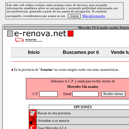
Este sitio web utiliza cookies, tanto propias como de terceros, para recopilar
información estadística sobre su navegación y mostrarle publicidad relacionada con
sus preferencias, generada a partir de sus pautas de navegación. Si continúa
navegando, consideramos que acepta su uso.
Más información
Mercedes GLA usados usados Asturi
Inicio
Buscamos por ti
Vende t
En la provincia de
'Asturias'
no existe ningún coche con estas características.
Indícanos tu C.P. y email para recibir ofertas de
Mercedes Gla usados
C.P.
Email
OPCIONES
Buscar en otra provincia
Avisadme si se anuncia
Tasar Mercedes GLA